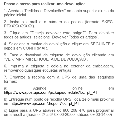
Passo a passo para realizar uma devolução:
1. Aceda a "Pedidos e Devoluções" no canto superior direito da
página inicial.
2. Insira o e-mail e o número do pedido (formato SKEC-
PTXXXXXXXXX).
3. Clique em "Deseja devolver este artigo?". Para devolver
todos os artigos, selecione "Devolver Todos os artigos".
4. Selecione o motivo da devolução e clique em SEGUINTE e
depois em CONFIRMAR.
5. Faça o download da etiqueta de devolução clicando em
"VER/IMPRIMIR ETIQUETA DE DEVOLUÇÃO".
6. Imprima a etiqueta e cole-a no exterior da embalagem,
removendo quaisquer etiquetas antigas.
7. Organize a recolha com a UPS de uma das seguintes
formas:
a) Agende online em
https://wwwapps.ups.com/pickup/schedule?loc=pt_PT
b) Entregue num ponto de recolha UPS, localize o mais próximo
em
https://www.ups.com/dropoff?loc=pt_PT
c) Ligue para a UPS através do 800 208 470 para programar
uma recolha (horário: 2ª a 6ª 08:00-20:00, sábado 09:00-14:00)