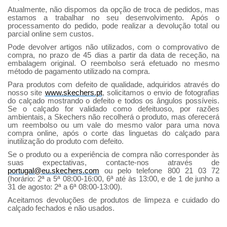
Atualmente, não dispomos da opção de troca de pedidos, mas
estamos a trabalhar no seu desenvolvimento. Após o
processamento do pedido, pode realizar a devolução total ou
parcial online sem custos.
Pode devolver artigos não utilizados, com o comprovativo de
compra, no prazo de 45 dias a partir da data de receção, na
embalagem original. O reembolso será efetuado no mesmo
método de pagamento utilizado na compra.
Para produtos com defeito de qualidade, adquiridos através do
nosso site
www.skechers.pt
, solicitamos o envio de fotografias
do calçado mostrando o defeito e todos os ângulos possíveis.
Se o calçado for validado como defeituoso, por razões
ambientais, a Skechers não recolherá o produto, mas oferecerá
um reembolso ou um vale do mesmo valor para uma nova
compra online, após o corte das linguetas do calçado para
inutilização do produto com defeito.
Se o produto ou a experiência de compra não corresponder às
suas expectativas, contacte-nos através de
portugal@eu.skechers.com
ou pelo telefone 800 21 03 72
(horário: 2ª a 5ª 08:00-16:00, 6ª até às 13:00, e de 1 de junho a
31 de agosto: 2ª a 6ª 08:00-13:00).
Aceitamos devoluções de produtos de limpeza e cuidado do
calçado fechados e não usados.