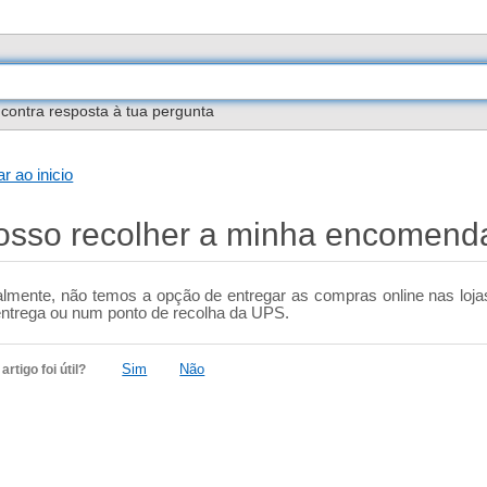
contra resposta à tua pergunta
ar ao inicio
osso recolher a minha encomend
almente, não temos a opção de entregar as compras online nas loja
entrega ou num ponto de recolha da UPS.
Sim
Não
artigo foi útil?